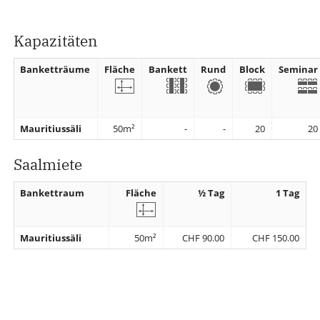
Kapazitäten
Banketträume
Fläche
Bankett
Rund
Block
Seminar
Mauritiussäli
50m²
-
-
20
20
Saalmiete
Bankettraum
Fläche
½ Tag
1 Tag
Mauritiussäli
50m²
CHF 90.00
CHF 150.00