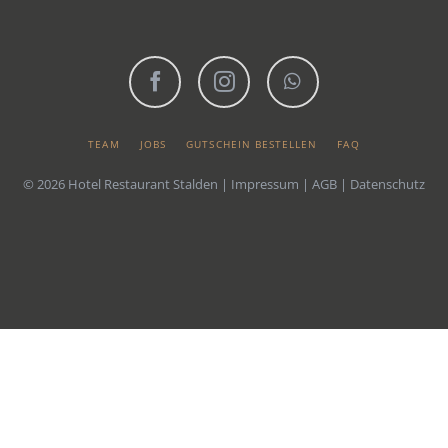
Facebook
Instagram
WhatsApp
NAVIGATION
TEAM
JOBS
GUTSCHEIN BESTELLEN
FAQ
ÜBERSPRINGEN
© 2026 Hotel Restaurant Stalden |
Impressum
|
AGB
|
Datenschutz